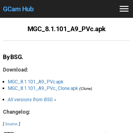
GCam Hub
Home
MGC_8.1.101_A9_PVc.apk
How to
Use
Stable Versions
By BSG.
Modders
/Devs
Download:
Help
MGC_8.1.101_A9_PVc.apk
MGC_8.1.101_A9_PVc_Clone.apk
(Clone)
Links
/Groups
All versions from BSG »
Camera
Fixes
Changelog:
GCam GO
[
Source
. ]