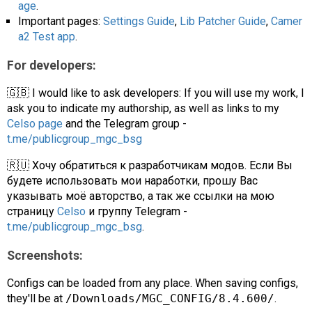
age
.
Important pages:
Settings Guide
,
Lib Patcher Guide
,
Camer
a2 Test app
.
For developers:
🇬🇧 I would like to ask developers: If you will use my work, I
ask you to indicate my authorship, as well as links to my
Celso page
and the Telegram group -
t.me/publicgroup_mgc_bsg
🇷🇺 Хочу обратиться к разработчикам модов. Если Вы
будете использовать мои наработки, прошу Вас
указывать моё авторство, а так же ссылки на мою
страницу
Celso
и группу Telegram -
t.me/publicgroup_mgc_bsg
.
Screenshots:
Configs can be loaded from any place. When saving configs,
they'll be at
/Downloads/MGC_CONFIG/8.4.600/
.