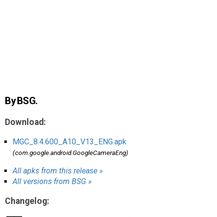
AR
Search
🔎
By BSG.
Download:
MGC_8.4.600_A10_V13_ENG.apk
(com.google.android.GoogleCameraEng)
All apks from this release »
All versions from BSG »
Changelog: