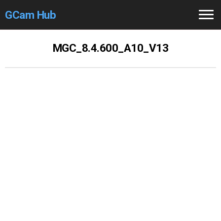
GCam Hub
Home
MGC_8.4.600_A10_V13
How to
Use
Stable Versions
Modders
/Devs
Help
Links
/Groups
Camera
Fixes
GCam GO