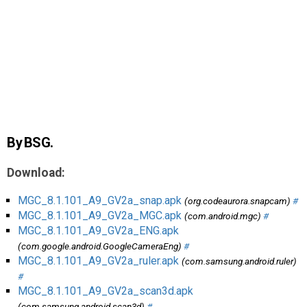
AR
Search
🔎
By BSG.
Download:
MGC_8.1.101_A9_GV2a_snap.apk
(org.codeaurora.snapcam)
#
MGC_8.1.101_A9_GV2a_MGC.apk
(com.android.mgc)
#
MGC_8.1.101_A9_GV2a_ENG.apk
(com.google.android.GoogleCameraEng)
#
MGC_8.1.101_A9_GV2a_ruler.apk
(com.samsung.android.ruler)
#
MGC_8.1.101_A9_GV2a_scan3d.apk
(com.samsung.android.scan3d)
#