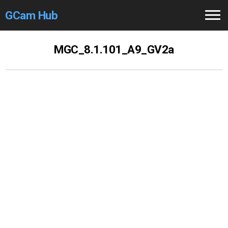
GCam Hub
Home
MGC_8.1.101_A9_GV2a
How to
Use
Stable Versions
Modders
/Devs
Help
Links
/Groups
Camera
Fixes
GCam GO