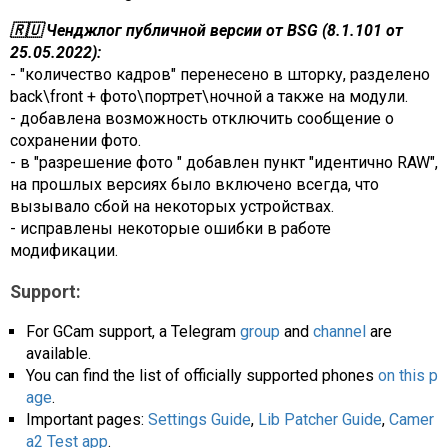
🇷🇺 Ченджлог публичной версии от BSG (8.1.101 от
25.05.2022):
- "количество кадров" перенесено в шторку, разделено
back\front + фото\портрет\ночной а также на модули.
- добавлена возможность отключить сообщение о
сохранении фото.
- в "разрешение фото " добавлен пункт "идентично RAW",
на прошлых версиях было включено всегда, что
вызывало сбой на некоторых устройствах.
- исправлены некоторые ошибки в работе
модификации.
Support:
For GCam support, a Telegram
group
and
channel
are
available.
You can find the list of officially supported phones
on this p
age
.
Important pages:
Settings Guide
,
Lib Patcher Guide
,
Camer
a2 Test app
.