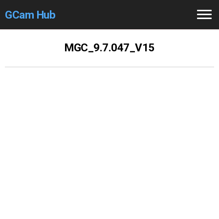
GCam Hub
Home
MGC_9.7.047_V15
How to
Use
Stable Versions
Modders
/Devs
Help
Links
/Groups
Camera
Fixes
GCam GO