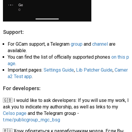
Support:
For GCam support, a Telegram
group
and
channel
are
available.
You can find the list of officially supported phones
on this p
age
.
Important pages:
Settings Guide
,
Lib Patcher Guide
,
Camer
a2 Test app
.
For developers:
🇬🇧 I would like to ask developers: If you will use my work, I
ask you to indicate my authorship, as well as links to my
Celso page
and the Telegram group -
t.me/publicgroup_mgc_bsg
🇷🇺 Хочу обратиться к разработчикам модов. Если Вы