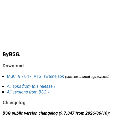
AR
Search
🔎
By BSG.
Download:
MGC_9.7.047_V15_aweme.apk
(com.ss.android.ugc.aweme)
All apks from this release »
All versions from BSG »
Changelog:
BSG public version changelog (9.7.047 from 2026/06/10):