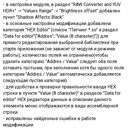
- в настройки модуля, в раздел "RAW Converter and YUV
HDR+" -> "Values Range" -> "Brightness offset" добавлен
пункт "Shadow Affects Black".
- в основные настройки модификации добавлена
категория "HEX Editor" (список "Патчинг *.so" и раздел
"Data for editor"("Addres", "Value (8 charaster)")) для
прямого редактирования выбранной библиотеки при
старте приложения (не зависит от модуля и режима
работы), количество полей не ограничено(чтобы
удалить категорию "Addres / Value" следует оба поля
оставить пустыми, при заполнении хотя бы одного поля
категории "Addres / Value" автоматически добавляется
следующая пустая категория).
- для удобства и проверки правильности ввода HEX
строки в пункте "Value (8 charaster)" в разделе "Data for
editor" HEX редактора данные в описании данного
элемента меню отображаются в виде ассемблерной
строки.
- исправлены найденные ошибки в работе
модификации.