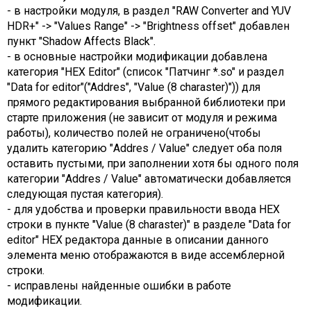
- в настройки модуля, в раздел "RAW Converter and YUV
HDR+" -> "Values Range" -> "Brightness offset" добавлен
пункт "Shadow Affects Black".
- в основные настройки модификации добавлена
категория "HEX Editor" (список "Патчинг *.so" и раздел
"Data for editor"("Addres", "Value (8 charaster)")) для
прямого редактирования выбранной библиотеки при
старте приложения (не зависит от модуля и режима
работы), количество полей не ограничено(чтобы
удалить категорию "Addres / Value" следует оба поля
оставить пустыми, при заполнении хотя бы одного поля
категории "Addres / Value" автоматически добавляется
следующая пустая категория).
- для удобства и проверки правильности ввода HEX
строки в пункте "Value (8 charaster)" в разделе "Data for
editor" HEX редактора данные в описании данного
элемента меню отображаются в виде ассемблерной
строки.
- исправлены найденные ошибки в работе
модификации.