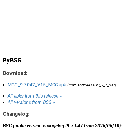
AR
Search
🔎
By BSG.
Download:
MGC_9.7.047_V15_MGC.apk
(com.android.MGC_9_7_047)
All apks from this release »
All versions from BSG »
Changelog:
BSG public version changelog (9.7.047 from 2026/06/10):