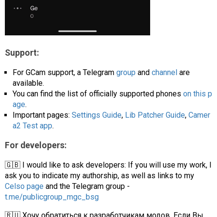
Support:
For GCam support, a Telegram
group
and
channel
are
available.
You can find the list of officially supported phones
on this p
age
.
Important pages:
Settings Guide
,
Lib Patcher Guide
,
Camer
a2 Test app
.
For developers:
🇬🇧 I would like to ask developers: If you will use my work, I
ask you to indicate my authorship, as well as links to my
Celso page
and the Telegram group -
t.me/publicgroup_mgc_bsg
🇷🇺 Хочу обратиться к разработчикам модов. Если Вы