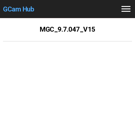
GCam Hub
Home
MGC_9.7.047_V15
How to
Use
Stable Versions
Modders
/Devs
Help
Links
/Groups
Camera
Fixes
GCam GO