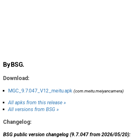
AR
Search
🔎
By BSG.
Download:
MGC_9.7.047_V12_meitu.apk
(com.meitu.meiyancamera)
All apks from this release »
All versions from BSG »
Changelog:
BSG public version changelog (9.7.047 from 2026/05/20):