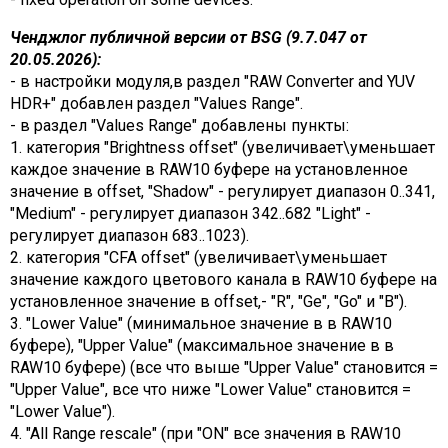
Ченджлог публичной версии от BSG (9.7.047 от
20.05.2026):
- в настройки модуля,в раздел "RAW Converter and YUV
HDR+" добавлен раздел "Values Range".
- в раздел "Values Range" добавлены пункты:
1. категория "Brightness offset" (увеличивает\уменьшает
каждое значение в RAW10 буфере на установленное
значение в offset, "Shadow" - регулирует диапазон 0..341,
"Medium" - регулирует диапазон 342..682 "Light" -
регулирует диапазон 683..1023).
2. категория "CFA offset" (увеличивает\уменьшает
значение каждого цветового канала в RAW10 буфере на
установленное значение в offset,- "R", "Ge", "Go" и "B").
3. "Lower Value" (минимальное значение в в RAW10
буфере), "Upper Value" (максимальное значение в в
RAW10 буфере) (все что выше "Upper Value" становится =
"Upper Value", все что ниже "Lower Value" становится =
"Lower Value").
4. "All Range rescale" (при "ON" все значения в RAW10