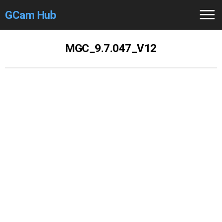
GCam Hub
Home
MGC_9.7.047_V12
How to
Use
Stable Versions
Modders
/Devs
Help
Links
/Groups
Camera
Fixes
GCam GO