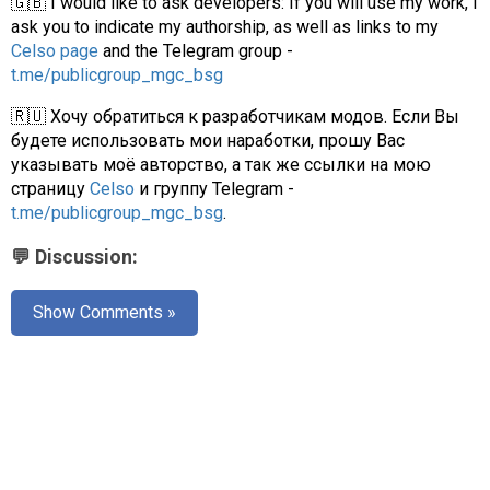
🇬🇧 I would like to ask developers: If you will use my work, I
ask you to indicate my authorship, as well as links to my
Celso page
and the Telegram group -
t.me/publicgroup_mgc_bsg
🇷🇺 Хочу обратиться к разработчикам модов. Если Вы
будете использовать мои наработки, прошу Вас
указывать моё авторство, а так же ссылки на мою
страницу
Celso
и группу Telegram -
t.me/publicgroup_mgc_bsg
.
💬 Discussion:
Show Comments »