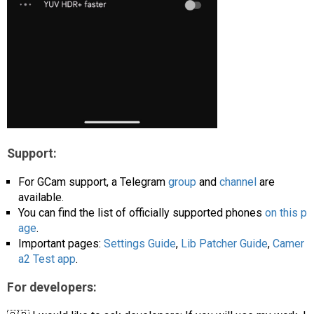
Support:
For GCam support, a Telegram
group
and
channel
are
available.
You can find the list of officially supported phones
on this p
age
.
Important pages:
Settings Guide
,
Lib Patcher Guide
,
Camer
a2 Test app
.
For developers: