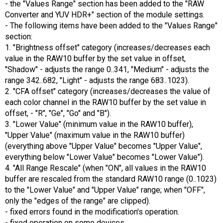
- the "Values ​​Range" section has been added to the "RAW
Converter and YUV HDR+" section of the module settings.
- The following items have been added to the "Values ​​Range"
section:
1. "Brightness offset" category (increases/decreases each
value in the RAW10 buffer by the set value in offset,
"Shadow" - adjusts the range 0..341, "Medium" - adjusts the
range 342..682, "Light" - adjusts the range 683..1023).
2. "CFA offset" category (increases/decreases the value of
each color channel in the RAW10 buffer by the set value in
offset, - "R", "Ge", "Go" and "B").
3. "Lower Value" (minimum value in the RAW10 buffer),
"Upper Value" (maximum value in the RAW10 buffer)
(everything above "Upper Value" becomes "Upper Value",
everything below "Lower Value" becomes "Lower Value").
4. "All Range Rescale" (when "ON", all values ​​in the RAW10
buffer are rescaled from the standard RAW10 range (0..1023)
to the "Lower Value" and "Upper Value" range; when "OFF",
only the "edges of the range" are clipped).
- fixed errors found in the modification's operation.
- fixed operation on some devices.