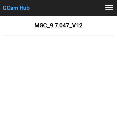
GCam Hub
Home
MGC_9.7.047_V12
How to
Use
Stable Versions
Modders
/Devs
Help
Links
/Groups
Camera
Fixes
GCam GO