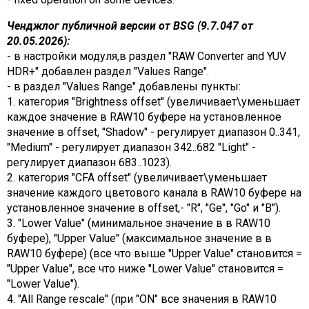
Ченджлог публичной версии от BSG (9.7.047 от
20.05.2026):
- в настройки модуля,в раздел "RAW Converter and YUV
HDR+" добавлен раздел "Values Range".
- в раздел "Values Range" добавлены пункты:
1. категория "Brightness offset" (увеличивает\уменьшает
каждое значение в RAW10 буфере на установленное
значение в offset, "Shadow" - регулирует диапазон 0..341,
"Medium" - регулирует диапазон 342..682 "Light" -
регулирует диапазон 683..1023).
2. категория "CFA offset" (увеличивает\уменьшает
значение каждого цветового канала в RAW10 буфере на
установленное значение в offset,- "R", "Ge", "Go" и "B").
3. "Lower Value" (минимальное значение в в RAW10
буфере), "Upper Value" (максимальное значение в в
RAW10 буфере) (все что выше "Upper Value" становится =
"Upper Value", все что ниже "Lower Value" становится =
"Lower Value").
4. "All Range rescale" (при "ON" все значения в RAW10