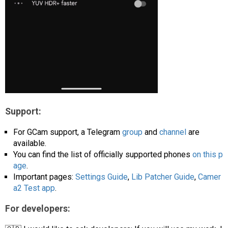
Support:
For GCam support, a Telegram
group
and
channel
are
available.
You can find the list of officially supported phones
on this p
age
.
Important pages:
Settings Guide
,
Lib Patcher Guide
,
Camer
a2 Test app
.
For developers: