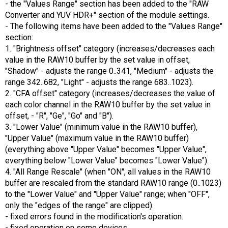
- the "Values ​​Range" section has been added to the "RAW
Converter and YUV HDR+" section of the module settings.
- The following items have been added to the "Values ​​Range"
section:
1. "Brightness offset" category (increases/decreases each
value in the RAW10 buffer by the set value in offset,
"Shadow" - adjusts the range 0..341, "Medium" - adjusts the
range 342..682, "Light" - adjusts the range 683..1023).
2. "CFA offset" category (increases/decreases the value of
each color channel in the RAW10 buffer by the set value in
offset, - "R", "Ge", "Go" and "B").
3. "Lower Value" (minimum value in the RAW10 buffer),
"Upper Value" (maximum value in the RAW10 buffer)
(everything above "Upper Value" becomes "Upper Value",
everything below "Lower Value" becomes "Lower Value").
4. "All Range Rescale" (when "ON", all values ​​in the RAW10
buffer are rescaled from the standard RAW10 range (0..1023)
to the "Lower Value" and "Upper Value" range; when "OFF",
only the "edges of the range" are clipped).
- fixed errors found in the modification's operation.
- fixed operation on some devices.