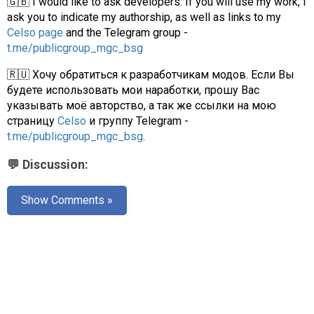
🇬🇧 I would like to ask developers: If you will use my work, I
ask you to indicate my authorship, as well as links to my
Celso page
and the Telegram group -
t.me/publicgroup_mgc_bsg
🇷🇺 Хочу обратиться к разработчикам модов. Если Вы
будете использовать мои наработки, прошу Вас
указывать моё авторство, а так же ссылки на мою
страницу
Celso
и группу Telegram -
t.me/publicgroup_mgc_bsg
.
💬 Discussion:
Show Comments »