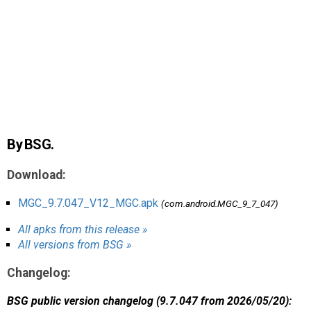
AR
Search
🔎
By BSG.
Download:
MGC_9.7.047_V12_MGC.apk
(com.android.MGC_9_7_047)
All apks from this release »
All versions from BSG »
Changelog:
BSG public version changelog (9.7.047 from 2026/05/20):