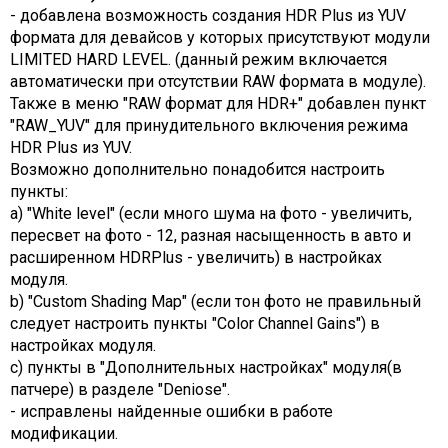
- добавлена возможность создания HDR Plus из YUV
формата для девайсов у которых присутствуют модули
LIMITED HARD LEVEL. (данный режим включается
автоматически при отсутствии RAW формата в модуле).
Также в меню "RAW формат для HDR+" добавлен пункт
"RAW_YUV" для принудительного включения режима
HDR Plus из YUV.
Возможно дополнительно понадобится настроить
пункты:
a) "White level" (если много шума на фото - увеличить,
пересвет на фото - 12, разная насыщенность в авто и
расширенном HDRPlus - увеличить) в настройках
модуля.
b) "Custom Shading Map" (если тон фото не правильный
следует настроить пункты "Color Channel Gains") в
настройках модуля.
c) пункты в "Дополнительных настройках" модуля(в
патчере) в разделе "Deniose".
- исправлены найденные ошибки в работе
модификации.