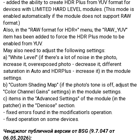
- added the ability to create HDR Plus from YUV format for
devices with LIMITED HARD LEVEL modules. (This mode is
enabled automatically if the module does not support RAW
format.)
Also, in the "RAW format for HDR+" menu, the "RAW_YUV"
item has been added to force the HDR Plus mode to be
enabled from YUV.
May also need to adjust the following settings:
a) "White Level" (if there's a lot of noise in the photo,
increase it; overexposed photo - decrease it; different
saturation in Auto and HDRPlus - increase it) in the module
settings.
b) "Custom Shading Map" (if the photo's tone is off, adjust the
"Color Channel Gains" settings) in the module settings.
c) items in the "Advanced Settings" of the module (in the
patcher) in the "Deniose" section.
- fixed errors found in the modification's operation.
- fixed operation on some devices.
Ченджлог публичной версии от BSG (9.7.047 от
06.05.2026):