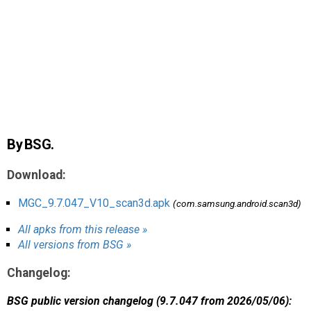
AR
Search
🔎
By BSG.
Download:
MGC_9.7.047_V10_scan3d.apk
(com.samsung.android.scan3d)
All apks from this release »
All versions from BSG »
Changelog:
BSG public version changelog (9.7.047 from 2026/05/06):