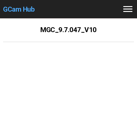
GCam Hub
Home
MGC_9.7.047_V10
How to
Use
Stable Versions
Modders
/Devs
Help
Links
/Groups
Camera
Fixes
GCam GO