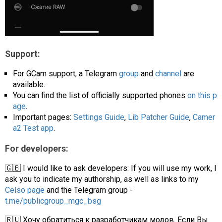
Support:
For GCam support, a Telegram
group
and
channel
are
available.
You can find the list of officially supported phones
on this p
age
.
Important pages:
Settings Guide
,
Lib Patcher Guide
,
Camer
a2 Test app
.
For developers:
🇬🇧 I would like to ask developers: If you will use my work, I
ask you to indicate my authorship, as well as links to my
Celso page
and the Telegram group -
t.me/publicgroup_mgc_bsg
🇷🇺 Хочу обратиться к разработчикам модов. Если Вы