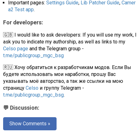
Important pages:
Settings Guide
,
Lib Patcher Guide
,
Camer
a2 Test app
.
For developers:
🇬🇧 I would like to ask developers: If you will use my work, I
ask you to indicate my authorship, as well as links to my
Celso page
and the Telegram group -
t.me/publicgroup_mgc_bsg
🇷🇺 Хочу обратиться к разработчикам модов. Если Вы
будете использовать мои наработки, прошу Вас
указывать моё авторство, а так же ссылки на мою
страницу
Celso
и группу Telegram -
t.me/publicgroup_mgc_bsg
.
💬 Discussion:
Show Comments »