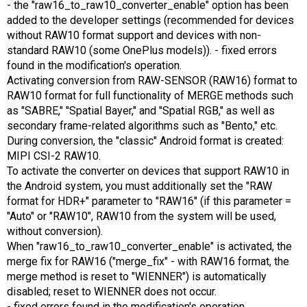
- the "raw16_to_raw10_converter_enable" option has been
added to the developer settings (recommended for devices
without RAW10 format support and devices with non-
standard RAW10 (some OnePlus models)). - fixed errors
found in the modification's operation.
Activating conversion from RAW-SENSOR (RAW16) format to
RAW10 format for full functionality of MERGE methods such
as "SABRE," "Spatial Bayer," and "Spatial RGB," as well as
secondary frame-related algorithms such as "Bento," etc.
During conversion, the "classic" Android format is created:
MIPI CSI-2 RAW10.
To activate the converter on devices that support RAW10 in
the Android system, you must additionally set the "RAW
format for HDR+" parameter to "RAW16" (if this parameter =
"Auto" or "RAW10", RAW10 from the system will be used,
without conversion).
When "raw16_to_raw10_converter_enable" is activated, the
merge fix for RAW16 ("merge_fix" - with RAW16 format, the
merge method is reset to "WIENNER") is automatically
disabled; reset to WIENNER does not occur.
- fixed errors found in the modification's operation.