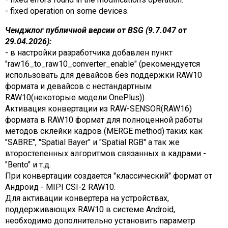
- fixed operation on some devices.
Ченджлог публичной версии от BSG (9.7.047 от
29.04.2026):
- в настройки разработчика добавлен пункт
"raw16_to_raw10_converter_enable" (рекомендуется
использовать для девайсов без поддержки RAW10
формата и девайсов с нестандартным
RAW10(некоторые модели OnePlus)).
Активация конвертации из RAW-SENSOR(RAW16)
формата в RAW10 формат для полноценной работы
методов склейки кадров (MERGE method) таких как
"SABRE", "Spatial Bayer" и "Spatial RGB" а так же
второстепенных алгоритмов связанных в кадрами -
"Bento" и т.д.
При конвертации создается "классический" формат от
Андроид - MIPI CSI-2 RAW10.
Для активации конвертера на устройствах,
поддерживающих RAW10 в системе Android,
необходимо дополнительно установить параметр