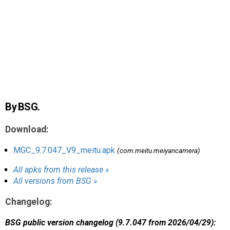
AR
Search
🔎
By BSG.
Download:
MGC_9.7.047_V9_meitu.apk
(com.meitu.meiyancamera)
All apks from this release »
All versions from BSG »
Changelog:
BSG public version changelog (9.7.047 from 2026/04/29):