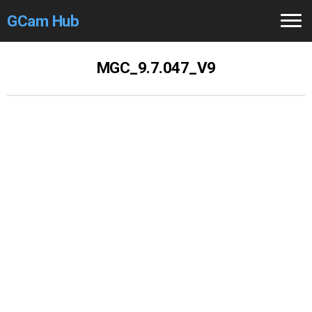
GCam Hub
Home
MGC_9.7.047_V9
How to
Use
Stable Versions
Modders
/Devs
Help
Links
/Groups
Camera
Fixes
GCam GO