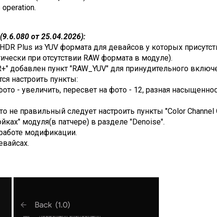
s operation.
9.6.080 от 25.04.2026):
HDR Plus из YUV формата для девайсов у которых присутс
чески при отсутствии RAW формата в модуле).
" добавлен пункт "RAW_YUV" для принудительного включе
ся настроить пункты:
а фото - увеличить, пересвет на фото - 12, разная насыщенн
ото не правильный следует настроить пункты "Color Channel 
йках" модуля(в патчере) в разделе "Denoise".
работе модификации.
евайсах.