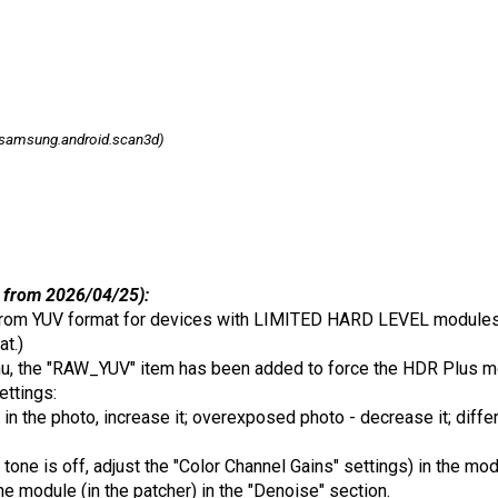
samsung.android.scan3d)
 from 2026/04/25):
 from YUV format for devices with LIMITED HARD LEVEL modules.
t.)
nu, the "RAW_YUV" item has been added to force the HDR Plus m
ettings:
se in the photo, increase it; overexposed photo - decrease it; dif
tone is off, adjust the "Color Channel Gains" settings) in the mod
he module (in the patcher) in the "Denoise" section.