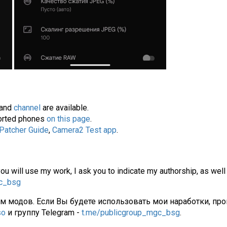
and
channel
are available.
pported phones
on this page
.
 Patcher Guide
,
Camera2 Test app
.
you will use my work, I ask you to indicate my authorship, as well
gc_bsg
ам модов. Если Вы будете использовать мои наработки, про
so
и группу Telegram -
t.me/publicgroup_mgc_bsg
.