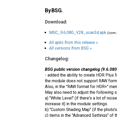
By BSG.
Download:
MGC_9.6.080_V28_scan3d.apk
(com.
All apks from this release »
All versions from BSG »
Changelog:
BSG public version changelog (9.6.080
- added the ability to create HDR Plus
the module does not support RAW forma
Also, in the "RAW format for HDR+" me
May also need to adjust the following s
a) "White Level" (if there's a lot of noi
increase it) in the module settings.
b) "Custom Shading Map" (if the photo's 
c) items in the "Advanced Settings" of t