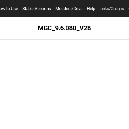
ow to
Use
Stable Versions
Modders
/Devs
Help
Links
/Groups
MGC_9.6.080_V28