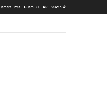
Camera
Fixes
GCam GO
AR
Search
🔎