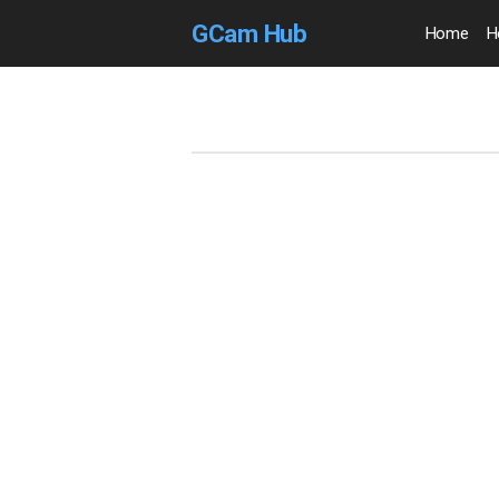
GCam Hub
Home
H