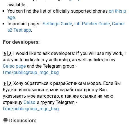
available.
You can find the list of officially supported phones
on this p
age
.
Important pages:
Settings Guide
,
Lib Patcher Guide
,
Camer
a2 Test app
.
For developers:
🇬🇧 I would like to ask developers: If you will use my work, I
ask you to indicate my authorship, as well as links to my
Celso page
and the Telegram group -
t.me/publicgroup_mgc_bsg
🇷🇺 Хочу обратиться к разработчикам модов. Если Вы
будете использовать мои наработки, прошу Вас
указывать моё авторство, а так же ссылки на мою
страницу
Celso
и группу Telegram -
t.me/publicgroup_mgc_bsg
.
💬 Discussion: