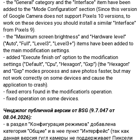
- the "General" category and the "Interface" item have been
added to the "Mode Configuration" section (Since this version
of Google Camera does not support Pixels 10 versions, to
work on these devices you should install a similar "Interface"
from Pixels 9).
- the "Maximum screen brightness" and "Hardware level"
("Auto", "Full", "Level3", "Level3+") items have been added to
the main modification settings.
- added "Execute finish on" option to the modification
settings ("Default", "Cpu", "Hexagon", "Gxp") (the "Hexagon"
and "Gxp" modes process and save photos faster, but may
not work correctly on some devices and cause the
application to crash).
- fixed errors found in the modification's operation.
- fixed operation on some devices.
Ченджлог публичной версии от BSG (9.7.047 от
08.04.2026):
- в раздел "Конфигурация режимов" добавлена
категория "Общие" и в нее пункт "Интерфейс" (так как
данная версия гугл камеры не поддерживает Пиксели