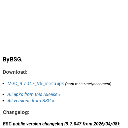
AR
Search
🔎
By BSG.
Download:
MGC_9.7.047_V6_meitu.apk
(com.meitu.meiyancamera)
All apks from this release »
All versions from BSG »
Changelog:
BSG public version changelog (9.7.047 from 2026/04/08):