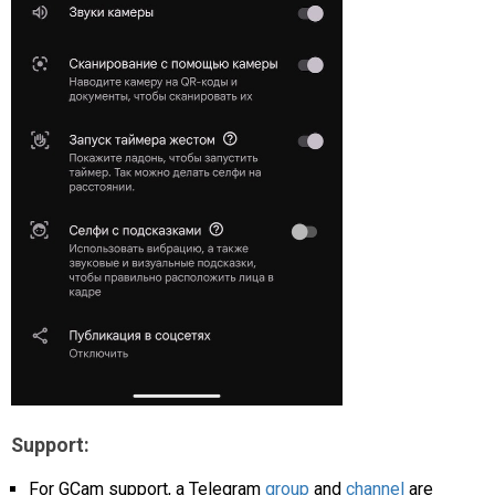
Support:
For GCam support, a Telegram
group
and
channel
are