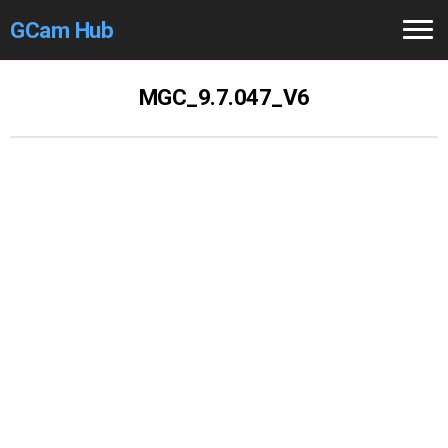
GCam Hub
Home
MGC_9.7.047_V6
How to
Use
Stable Versions
Modders
/Devs
Help
Links
/Groups
Camera
Fixes
GCam GO