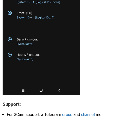
Support:
For GCam support, a Telegram
group
and
channel
are