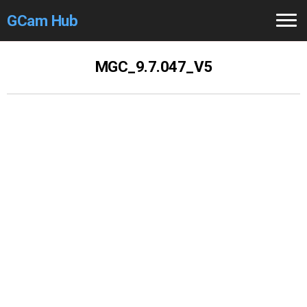
GCam Hub
Home
MGC_9.7.047_V5
How to
Use
Stable Versions
Modders
/Devs
Help
Links
/Groups
Camera
Fixes
GCam GO