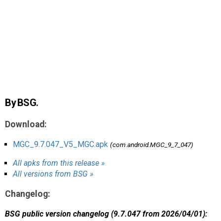
AR
Search
🔎
By BSG.
Download:
MGC_9.7.047_V5_MGC.apk
(com.android.MGC_9_7_047)
All apks from this release »
All versions from BSG »
Changelog:
BSG public version changelog (9.7.047 from 2026/04/01):