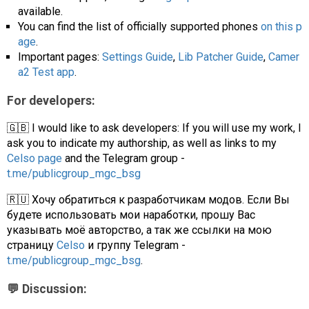
available.
You can find the list of officially supported phones
on this p
age
.
Important pages:
Settings Guide
,
Lib Patcher Guide
,
Camer
a2 Test app
.
For developers:
🇬🇧 I would like to ask developers: If you will use my work, I
ask you to indicate my authorship, as well as links to my
Celso page
and the Telegram group -
t.me/publicgroup_mgc_bsg
🇷🇺 Хочу обратиться к разработчикам модов. Если Вы
будете использовать мои наработки, прошу Вас
указывать моё авторство, а так же ссылки на мою
страницу
Celso
и группу Telegram -
t.me/publicgroup_mgc_bsg
.
💬 Discussion: