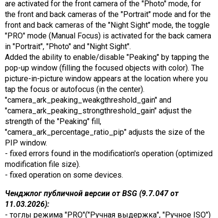
are activated for the front camera of the "Photo" mode, for
the front and back cameras of the "Portrait" mode and for the
front and back cameras of the "Night Sight" mode, the toggle
"PRO" mode (Manual Focus) is activated for the back camera
in "Portrait", "Photo" and "Night Sight".
Added the ability to enable/disable "Peaking" by tapping the
pop-up window (filling the focused objects with color). The
picture-in-picture window appears at the location where you
tap the focus or autofocus (in the center).
"camera_ark_peaking_weakgthreshold_gain" and
"camera_ark_peaking_strongthreshold_gain" adjust the
strength of the "Peaking" fill,
"camera_ark_percentage_ratio_pip" adjusts the size of the
PIP window.
- fixed errors found in the modification's operation (optimized
modification file size).
- fixed operation on some devices.
Ченджлог публичной версии от BSG (9.7.047 от
11.03.2026):
- тоглы режима "PRO"("Ручная выдержка", "Ручное ISO")