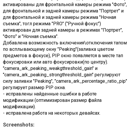
активированы для фронтальной камеры режима "Фото",
для фронтальной и задней камеры режима "Портрет" и
для фронтальной и задней камеры режима "Ночная
съемка", тогл режима "PRO" ("Ручной фокус")
активирован для задней камеры в режимах "Портрет",
"Фото" и "Ночная съемка".
Добавлена возможность включения\отключения тапом
по всплывающему окну "Peaking"(заливка цветом
предметов в фокусе), PIP окно появляется в месте тап
фокусировки или авто фокусировки(по центру).
"camera_ark_peaking_weakgthreshold_gain" и
"camera_ark_peaking_strongthreshold_gain" регулируют
силу заливки "Peaking", "camera_ark_percentage_ratio_pip"
регулирует размер PIP окна.
- исправлены найденные ошибки в работе
модификации (оптимизирован размер файла
модификации).
- исправлена работа на некоторых девайсах.
Screenshots: