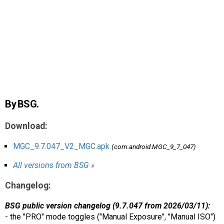
AR
Search
🔎
By BSG.
Download:
MGC_9.7.047_V2_MGC.apk
(com.android.MGC_9_7_047)
All versions from BSG »
Changelog:
BSG public version changelog (9.7.047 from 2026/03/11):
- the "PRO" mode toggles ("Manual Exposure", "Manual ISO")