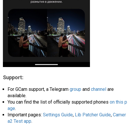
Support:
For GCam support, a Telegram
group
and
channel
are
available.
You can find the list of officially supported phones
on this p
age
.
Important pages:
Settings Guide
,
Lib Patcher Guide
,
Camer
a2 Test app
.