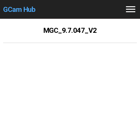
GCam Hub
Home
MGC_9.7.047_V2
How to
Use
Stable Versions
Modders
/Devs
Help
Links
/Groups
Camera
Fixes
GCam GO