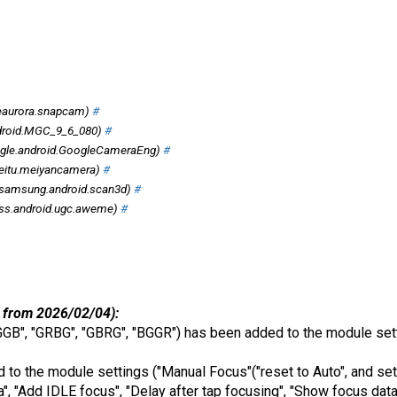
eaurora.snapcam)
#
droid.MGC_9_6_080)
#
gle.android.GoogleCameraEng)
#
itu.meiyancamera)
#
samsung.android.scan3d)
#
ss.android.ugc.aweme)
#
 from 2026/02/04):
"RGGB", "GRBG", "GBRG", "BGGR") has been added to the module set
o the module settings ("Manual Focus"("reset to Auto", and setting
", "Add IDLE focus", "Delay after tap focusing", "Show focus data