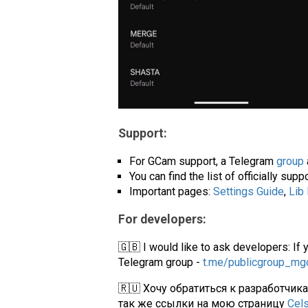
Support:
For GCam support, a Telegram
group
You can find the list of officially su
Important pages:
Settings Guide
,
Lib
For developers:
🇬🇧 I would like to ask developers: If 
Telegram group -
t.me/publicgroup_m
🇷🇺 Хочу обратиться к разработчик
так же ссылки на мою страницу
Cel