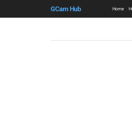
GCam Hub
Home
H