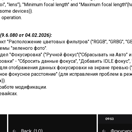
"roi", "lens"), "Minimum focal length" and "Maximum focal length"
 some devices)).
s operation.
9.6.080 от 04.02.2026):
кт "Расположение цветовых фильтров" ("RGGB", "GRBG", "GB
емы "зеленого фото".
ел "Фокусировка" ("Ручной фокус"("Сбрасывать на Авто" и 
ровки" - "Сбросить данные фокуса", "Добавить IDLE фокус",
 отображения данных фокусировки на экране превью ("AF mode
ое фокусное расстояние" (для исправления проблем в режи
)).
работе модификации.
евайсах.