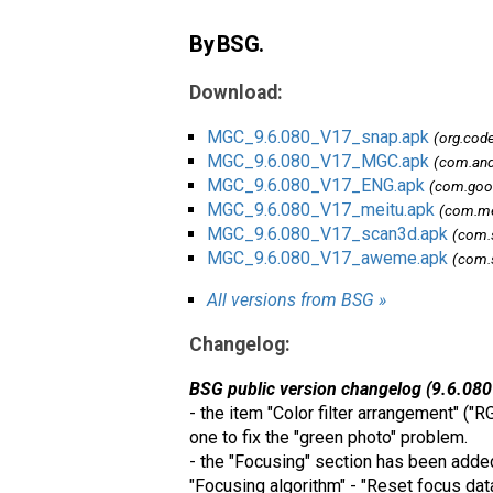
By BSG.
Download:
MGC_9.6.080_V17_snap.apk
(org.cod
MGC_9.6.080_V17_MGC.apk
(com.an
MGC_9.6.080_V17_ENG.apk
(com.goo
MGC_9.6.080_V17_meitu.apk
(com.me
MGC_9.6.080_V17_scan3d.apk
(com.
MGC_9.6.080_V17_aweme.apk
(com.
All versions from BSG »
Changelog:
BSG public version changelog (9.6.080
- the item "Color filter arrangement" (
one to fix the "green photo" problem.
- the "Focusing" section has been added t
"Focusing algorithm" - "Reset focus data