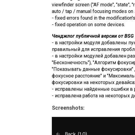
viewfinder screen ("AF mode", "state", 
auto / tap / manual focusing modes on
- fixed errors found in the modification'
- fixed operation on some devices.
Ченджлог публичной версии от BSG (
- в настройки модуля добавлены пун
правильный для исправления пробл
- в настройки модулей добавлен разд
"Бесконечность"), "Алгоритм фокуси
"Показывать данные фокусировки" для
фокусное расстояние" и "Максимальн
фокусировки на некоторых девайсах
- исправлены найденные ошибки в 
- исправлена работа на некоторых д
Screenshots: