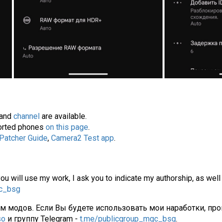
and
channel
are available.
pported phones
on this page
.
 Patcher Guide
,
Camera2 Test app
.
you will use my work, I ask you to indicate my authorship, as well
gc_bsg
ам модов. Если Вы будете использовать мои наработки, про
so
и группу Telegram -
t.me/publicgroup_mgc_bsg
.