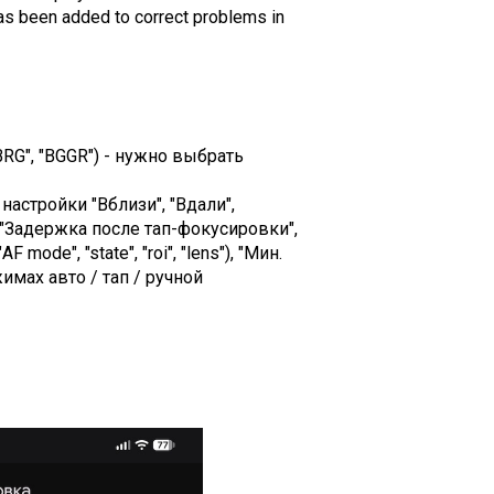
(has been added to correct problems in
RG", "BGGR") - нужно выбрать
настройки "Вблизи", "Вдали",
 "Задержка после тап-фокусировки",
", "state", "roi", "lens"), "Мин.
мах авто / тап / ручной