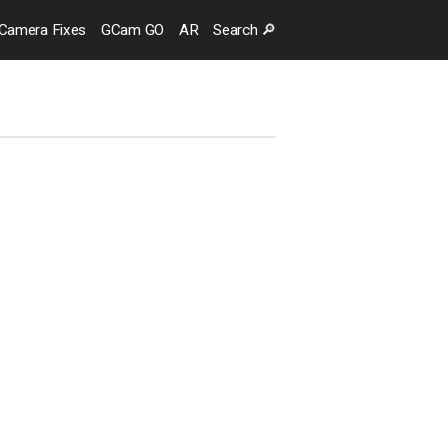
Camera
Fixes
GCam GO
AR
Search
🔎