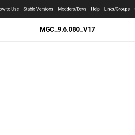
ow to
Use
Stable Versions
Modders
/Devs
Help
Links
/Groups
MGC_9.6.080_V17