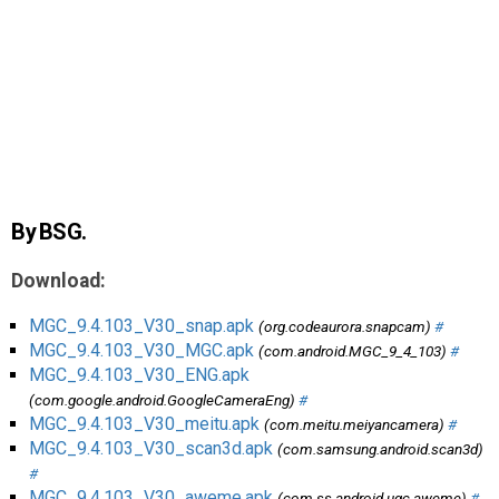
AR
Search
🔎
By BSG.
Download:
MGC_9.4.103_V30_snap.apk
(org.codeaurora.snapcam)
#
MGC_9.4.103_V30_MGC.apk
(com.android.MGC_9_4_103)
#
MGC_9.4.103_V30_ENG.apk
(com.google.android.GoogleCameraEng)
#
MGC_9.4.103_V30_meitu.apk
(com.meitu.meiyancamera)
#
MGC_9.4.103_V30_scan3d.apk
(com.samsung.android.scan3d)
#
MGC_9.4.103_V30_aweme.apk
(com.ss.android.ugc.aweme)
#