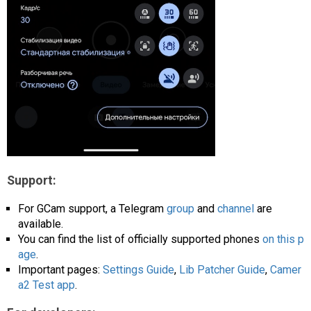
Support:
For GCam support, a Telegram
group
and
channel
are
available.
You can find the list of officially supported phones
on this p
age
.
Important pages:
Settings Guide
,
Lib Patcher Guide
,
Camer
a2 Test app
.