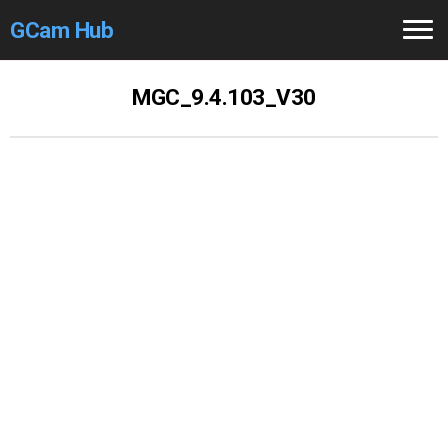
GCam Hub
Home
MGC_9.4.103_V30
How to
Use
Stable Versions
Modders
/Devs
Help
Links
/Groups
Camera
Fixes
GCam GO