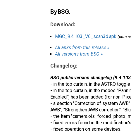
By BSG.
Download:
MGC_9.4.103_V6_scan3d.apk
(com.s
All apks from this release »
All versions from BSG »
Changelog:
BSG public version changelog (9.4.103
- in the top curtain, in the ASTRO toggl
- in the top curtain, in the modes "Pann
Enabled") has been added (for non-Pixe
- a section "Correction of system AWB" 
AWB", "Strengthen AWB correction", "Blu
- the item "camera.ois_forced_photo_mo
- fixed errors found in the modification'
- fixed operation on some devices.