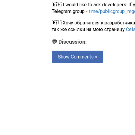
🇬🇧 I would like to ask developers: If 
Telegram group -
t.me/publicgroup_m
🇷🇺 Хочу обратиться к разработчик
так же ссылки на мою страницу
Cel
💬 Discussion:
Show Comments »