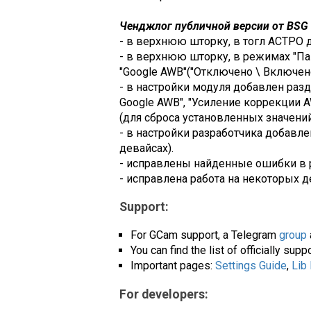
Ченджлог публичной версии от BSG (
- в верхнюю шторку, в тогл АСТРО д
- в верхнюю шторку, в режимах "Пан
"Google AWB"("Отключено \ Включено
- в настройки модуля добавлен раз
Google AWB", "Усиление коррекции A
(для сброса установленных значений
- в настройки разработчика добавле
девайсах).
- исправлены найденные ошибки в 
- исправлена работа на некоторых д
Support:
For GCam support, a Telegram
group
You can find the list of officially su
Important pages:
Settings Guide
,
Lib
For developers: