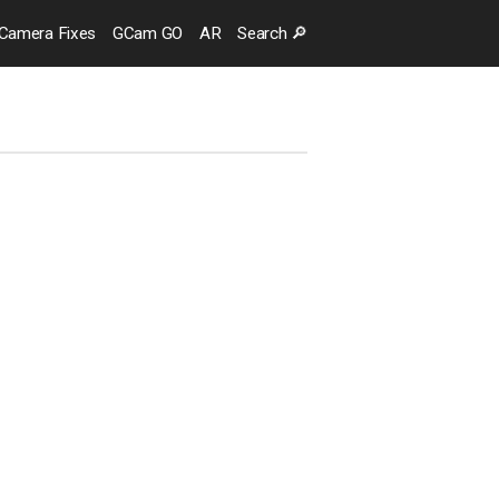
Camera
Fixes
GCam GO
AR
Search
🔎