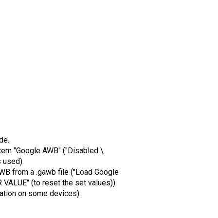
de.
e item "Google AWB" ("Disabled \
 used).
AWB from a .gawb file ("Load Google
 VALUE" (to reset the set values)).
ation on some devices).