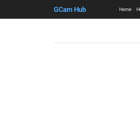
GCam Hub
Home
H