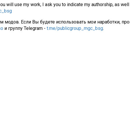
you will use my work, I ask you to indicate my authorship, as well
gc_bsg
ам модов. Если Вы будете использовать мои наработки, про
so
и группу Telegram -
t.me/publicgroup_mgc_bsg
.