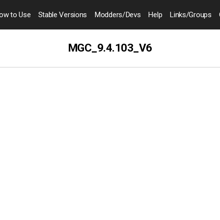
ow to
Use
Stable Versions
Modders
/Devs
Help
Links
/Groups
MGC_9.4.103_V6