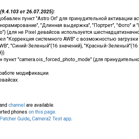
9.4.103 от 26.07.2025):
обавлен пункт "Astro On" для принудительной активации а
орамирование", "Длинная выдержка", "Портрет", "Фото" и 
") (для не Pixel девайсов используется шестнадцатизначное
дел "Коррекция системного AWB" с возможностью загрузки 
WB", "Синий-Зеленый"(16 значений), "Красный-Зеленый"(16 
)).
н пункт "camera.ois_forced_photo_mode" (для принудительн
работе модификации.
евайсах.
and
channel
are available.
pported phones
on this page
.
 Patcher Guide
,
Camera2 Test app
.