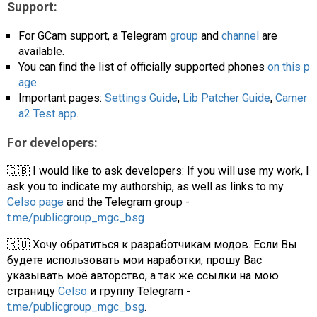
Support:
For GCam support, a Telegram
group
and
channel
are
available.
You can find the list of officially supported phones
on this p
age
.
Important pages:
Settings Guide
,
Lib Patcher Guide
,
Camer
a2 Test app
.
For developers:
🇬🇧 I would like to ask developers: If you will use my work, I
ask you to indicate my authorship, as well as links to my
Celso page
and the Telegram group -
t.me/publicgroup_mgc_bsg
🇷🇺 Хочу обратиться к разработчикам модов. Если Вы
будете использовать мои наработки, прошу Вас
указывать моё авторство, а так же ссылки на мою
страницу
Celso
и группу Telegram -
t.me/publicgroup_mgc_bsg
.