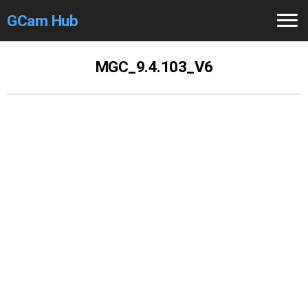
GCam Hub
Home
MGC_9.4.103_V6
How to
Use
Stable Versions
Modders
/Devs
Help
Links
/Groups
Camera
Fixes
GCam GO