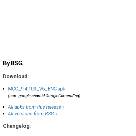
AR
Search
🔎
By BSG.
Download:
MGC_9.4.103_V6_ENG.apk
(com.google.android.GoogleCameraEng)
All apks from this release »
All versions from BSG »
Changelog: