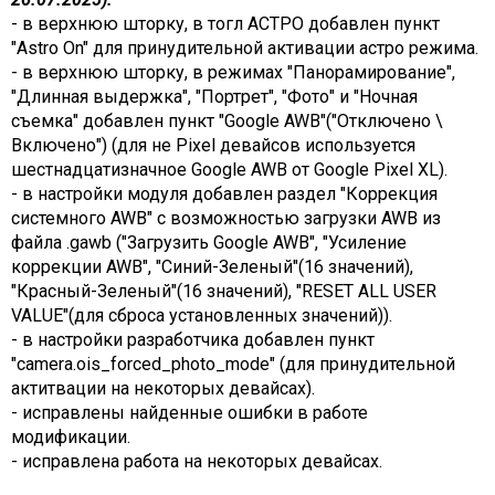
- в верхнюю шторку, в тогл АСТРО добавлен пункт
"Astro On" для принудительной активации астро режима.
- в верхнюю шторку, в режимах "Панорамирование",
"Длинная выдержка", "Портрет", "Фото" и "Ночная
съемка" добавлен пункт "Google AWB"("Отключено \
Включено") (для не Pixel девайсов используется
шестнадцатизначное Google AWB от Google Pixel XL).
- в настройки модуля добавлен раздел "Коррекция
системного AWB" с возможностью загрузки AWB из
файла .gawb ("Загрузить Google AWB", "Усиление
коррекции AWB", "Синий-Зеленый"(16 значений),
"Красный-Зеленый"(16 значений), "RESET ALL USER
VALUE"(для сброса установленных значений)).
- в настройки разработчика добавлен пункт
"camera.ois_forced_photo_mode" (для принудительной
актитвации на некоторых девайсах).
- исправлены найденные ошибки в работе
модификации.
- исправлена работа на некоторых девайсах.