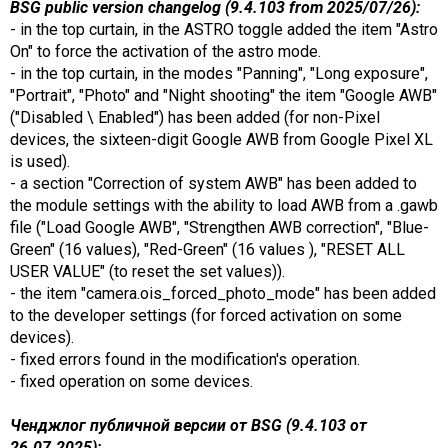
BSG public version changelog (9.4.103 from 2025/07/26):
- in the top curtain, in the ASTRO toggle added the item "Astro
On" to force the activation of the astro mode.
- in the top curtain, in the modes "Panning", "Long exposure",
"Portrait", "Photo" and "Night shooting" the item "Google AWB"
("Disabled \ Enabled") has been added (for non-Pixel
devices, the sixteen-digit Google AWB from Google Pixel XL
is used).
- a section "Correction of system AWB" has been added to
the module settings with the ability to load AWB from a .gawb
file ("Load Google AWB", "Strengthen AWB correction", "Blue-
Green" (16 values), "Red-Green" (16 values ), "RESET ALL
USER VALUE" (to reset the set values)).
- the item "camera.ois_forced_photo_mode" has been added
to the developer settings (for forced activation on some
devices).
- fixed errors found in the modification's operation.
- fixed operation on some devices.
Ченджлог публичной версии от BSG (9.4.103 от
26.07.2025):