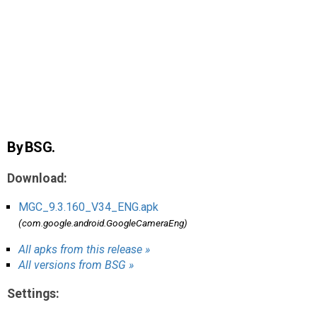
AR
Search
🔎
By BSG.
Download:
MGC_9.3.160_V34_ENG.apk
(com.google.android.GoogleCameraEng)
All apks from this release »
All versions from BSG »
Settings: