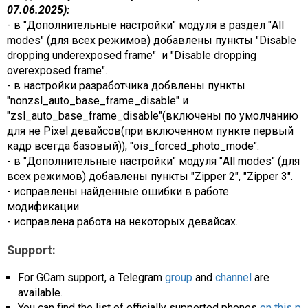
07.06.2025):
- в "Дополнительные настройки" модуля в раздел "All
modes" (для всех режимов) добавлены пункты "Disable
dropping underexposed frame" и "Disable dropping
overexposed frame".
- в настройки разработчика добвлены пункты
"nonzsl_auto_base_frame_disable" и
"zsl_auto_base_frame_disable"(включены по умолчанию
для не Pixel девайсов(при включенном пункте первый
кадр всегда базовый)), "ois_forced_photo_mode".
- в "Дополнительные настройки" модуля "All modes" (для
всех режимов) добавлены пункты "Zipper 2", "Zipper 3".
- исправлены найденные ошибки в работе
модификации.
- исправлена работа на некоторых девайсах.
Support:
For GCam support, a Telegram
group
and
channel
are
available.
You can find the list of officially supported phones
on this p