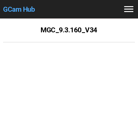
GCam Hub
Home
MGC_9.3.160_V34
How to
Use
Stable Versions
Modders
/Devs
Help
Links
/Groups
Camera
Fixes
GCam GO