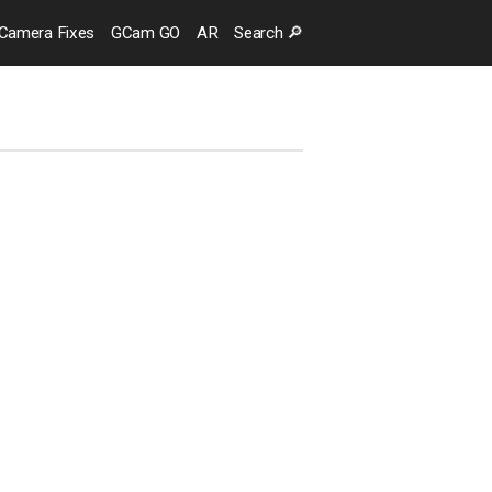
Camera
Fixes
GCam GO
AR
Search
🔎