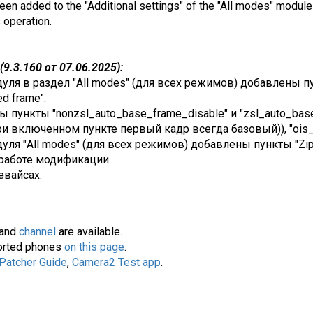
been added to the "Additional settings" of the "All modes" module 
s operation.
9.3.160 от 07.06.2025):
уля в раздел "All modes" (для всех режимов) добавлены пу
d frame".
ы пункты "nonzsl_auto_base_frame_disable" и "zsl_auto_ba
ри включенном пункте первый кадр всегда базовый)), "ois_
ля "All modes" (для всех режимов) добавлены пункты "Zipper
работе модификации.
евайсах.
and
channel
are available.
pported phones
on this page
.
 Patcher Guide
,
Camera2 Test app
.