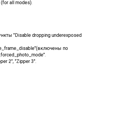
(for all modes).
нкты "Disable dropping underexposed
se_frame_disable"(включены по
forced_photo_mode".
 2", "Zipper 3".