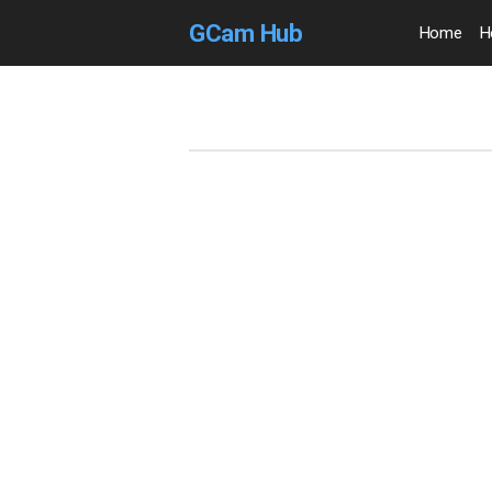
GCam Hub
Home
H