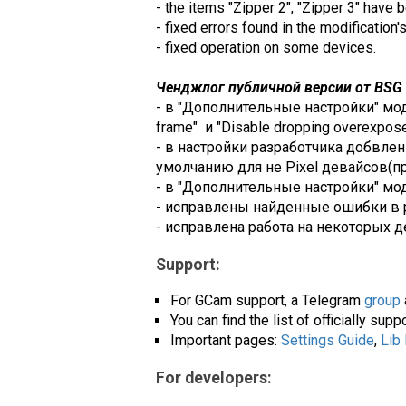
- the items "Zipper 2", "Zipper 3" have 
- fixed errors found in the modification'
- fixed operation on some devices.
Ченджлог публичной версии от BSG (
- в "Дополнительные настройки" мод
frame" и "Disable dropping overexpose
- в настройки разработчика добвлен
умолчанию для не Pixel девайсов(п
- в "Дополнительные настройки" моду
- исправлены найденные ошибки в 
- исправлена работа на некоторых д
Support:
For GCam support, a Telegram
group
You can find the list of officially su
Important pages:
Settings Guide
,
Lib
For developers: