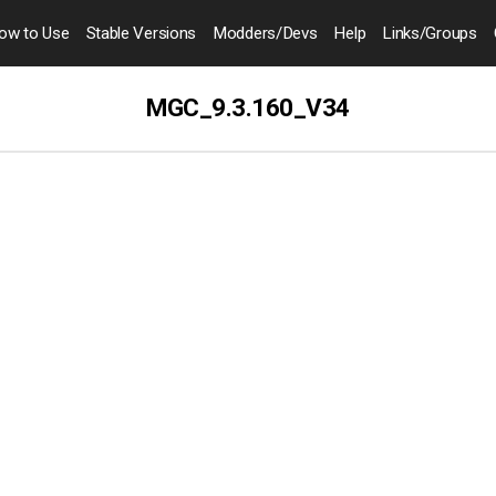
ow to
Use
Stable Versions
Modders
/Devs
Help
Links
/Groups
MGC_9.3.160_V34