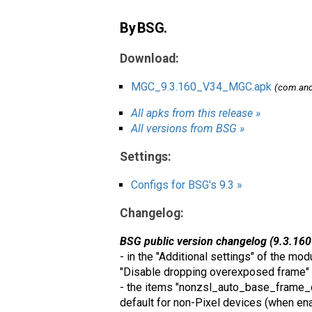
By BSG.
Download:
MGC_9.3.160_V34_MGC.apk
(com.an
All apks from this release »
All versions from BSG »
Settings:
Configs for BSG's 9.3 »
Changelog:
BSG public version changelog (9.3.160
- in the "Additional settings" of the mo
"Disable dropping overexposed frame"
- the items "nonzsl_auto_base_frame_d
default for non-Pixel devices (when en