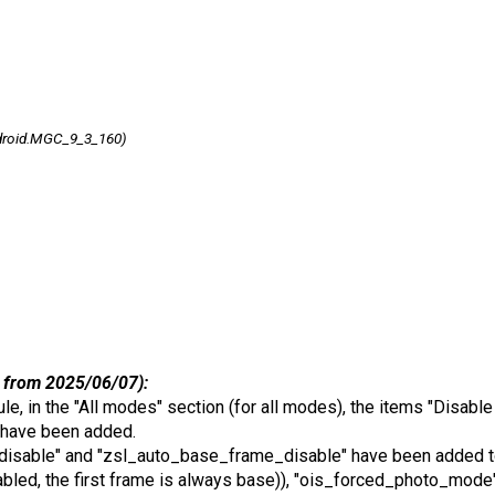
droid.MGC_9_3_160)
 from 2025/06/07):
dule, in the "All modes" section (for all modes), the items "Disa
 have been added.
isable" and "zsl_auto_base_frame_disable" have been added to
abled, the first frame is always base)), "ois_forced_photo_mode"