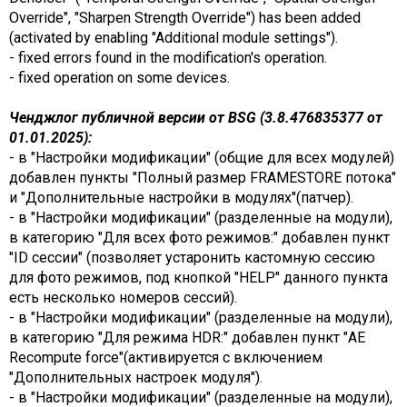
Override", "Sharpen Strength Override") has been added
(activated by enabling "Additional module settings").
- fixed errors found in the modification's operation.
- fixed operation on some devices.
Ченджлог публичной версии от BSG (3.8.476835377 от
01.01.2025):
- в "Настройки модификации" (общие для всех модулей)
добавлен пункты "Полный размер FRAMESTORE потока"
и "Дополнительные настройки в модулях"(патчер).
- в "Настройки модификации" (разделенные на модули),
в категорию "Для всех фото режимов:" добавлен пункт
"ID сессии" (позволяет устаронить кастомную сессию
для фото режимов, под кнопкой "HELP" данного пункта
есть несколько номеров сессий).
- в "Настройки модификации" (разделенные на модули),
в категорию "Для режима HDR:" добавлен пункт "AE
Recompute force"(активируется с включением
"Дополнительных настроек модуля").
- в "Настройки модификации" (разделенные на модули),