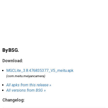
AR
Search
🔎
By BSG.
Download:
MGCLite_3.8.476835377_V5_meitu.apk
(com.meitu.meiyancamera)
All apks from this release »
All versions from BSG »
Changelog: