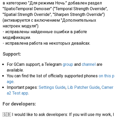
в категорию "Для режима Ночь:" добавлен раздел
"SpatioTemporal Denoiser" ("Temporal Strength Override",
"Spatial Strength Override", "Sharpen Strength Override")
(активируется с включением "Дополнительных
настроек модуля").
- исправлены найденные ошибки в работе
модификации.
- исправлена работа на некоторых девайсах.
Support:
For GCam support, a Telegram
group
and
channel
are
available.
You can find the list of officially supported phones
on this p
age
.
Important pages:
Settings Guide
,
Lib Patcher Guide
,
Camer
a2 Test app
.
For developers:
🇬🇧 I would like to ask developers: If you will use my work, I