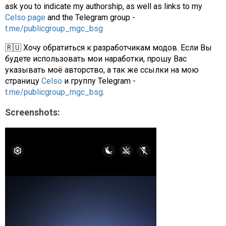
ask you to indicate my authorship, as well as links to my
Celso page
and the Telegram group -
t.me/publicgroup_mgc_bsg
🇷🇺 Хочу обратиться к разработчикам модов. Если Вы
будете использовать мои наработки, прошу Вас
указывать моё авторство, а так же ссылки на мою
страницу
Celso
и группу Telegram -
t.me/publicgroup_mgc_bsg
.
Screenshots: