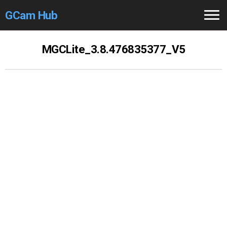
GCam Hub
Home
MGCLite_3.8.476835377_V5
How to
Use
Stable Versions
Modders
/Devs
Help
Links
/Groups
Camera
Fixes
GCam GO