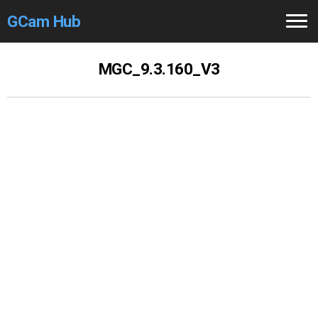
GCam Hub
Home
MGC_9.3.160_V3
How to
Use
Stable Versions
Modders
/Devs
Help
Links
/Groups
Camera
Fixes
GCam GO