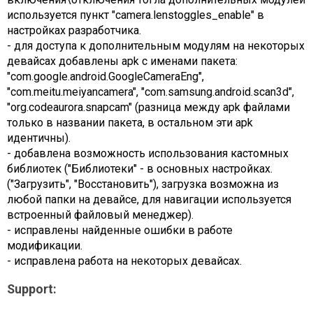
используется пункт "camera.lenstoggles_enable" в
настройках разработчика.
- для доступа к дополнительным модулям на некоторых
девайсах добавлены apk с именами пакета:
"com.google.android.GoogleCameraEng",
"com.meitu.meiyancamera", "com.samsung.android.scan3d",
"org.codeaurora.snapcam" (разница между apk файлами
только в названии пакета, в остальном эти apk
идентичны).
- добавлена возможность использования кастомных
библиотек ("Библиотеки" - в основных настройках.
("Загрузить", "Восстановить"), загрузка возможна из
любой папки на девайсе, для навигации используется
встроенный файловый менеджер).
- исправлены найденные ошибки в работе
модификации.
- исправлена работа на некоторых девайсах.
Support: