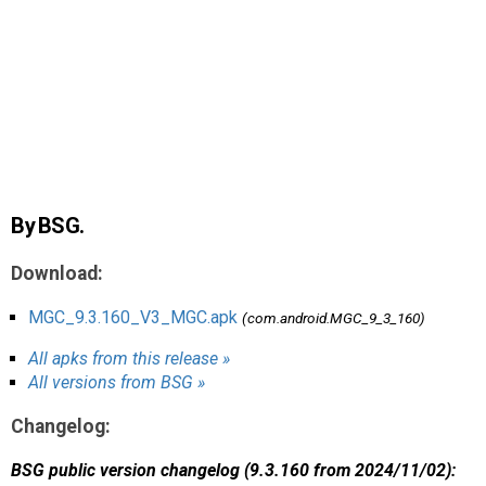
AR
Search
🔎
By BSG.
Download:
MGC_9.3.160_V3_MGC.apk
(com.android.MGC_9_3_160)
All apks from this release »
All versions from BSG »
Changelog:
BSG public version changelog (9.3.160 from 2024/11/02):