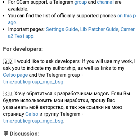
For GCam support, a Telegram
group
and
channel
are
available.
You can find the list of officially supported phones
on this p
age
.
Important pages:
Settings Guide
,
Lib Patcher Guide
,
Camer
a2 Test app
.
For developers:
🇬🇧 I would like to ask developers: If you will use my work, I
ask you to indicate my authorship, as well as links to my
Celso page
and the Telegram group -
t.me/publicgroup_mgc_bsg
🇷🇺 Хочу обратиться к разработчикам модов. Если Вы
будете использовать мои наработки, прошу Вас
указывать моё авторство, а так же ссылки на мою
страницу
Celso
и группу Telegram -
t.me/publicgroup_mgc_bsg
.
💬 Discussion: