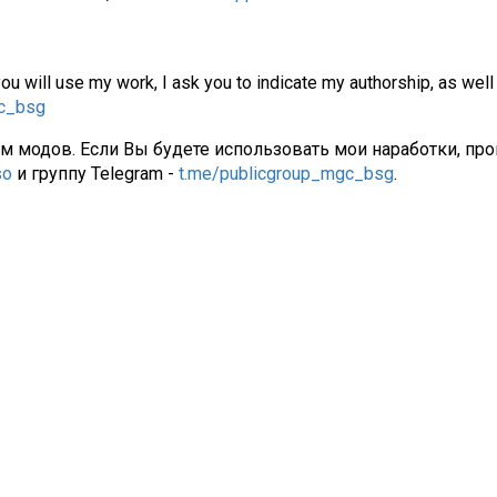
you will use my work, I ask you to indicate my authorship, as well
gc_bsg
ам модов. Если Вы будете использовать мои наработки, про
so
и группу Telegram -
t.me/publicgroup_mgc_bsg
.