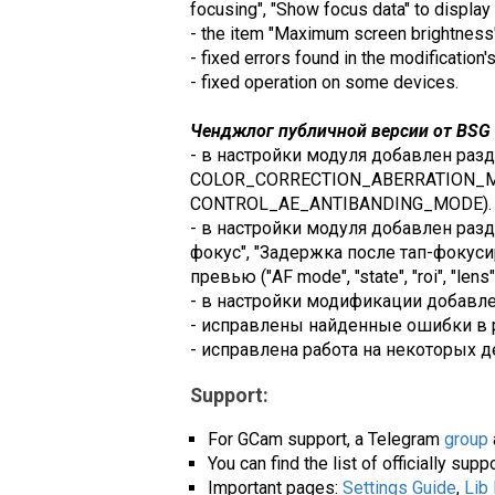
focusing", "Show focus data" to display f
- the item "Maximum screen brightness"
- fixed errors found in the modification'
- fixed operation on some devices.
Ченджлог публичной версии от BSG (
- в настройки модуля добавлен р
COLOR_CORRECTION_ABERRATION_M
CONTROL_AE_ANTIBANDING_MODE).
- в настройки модуля добавлен разд
фокус", "Задержка после тап-фокус
превью ("AF mode", "state", "roi", "lens")
- в настройки модификации добавле
- исправлены найденные ошибки в 
- исправлена работа на некоторых д
Support:
For GCam support, a Telegram
group
You can find the list of officially su
Important pages:
Settings Guide
,
Lib