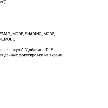
s")).
TONEMAP_MODE, SHADING_MODE,
N_MODE,
нные фокуса", "Добавить IDLE
ия данных фокусировки на экране