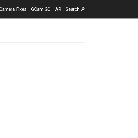
Camera
Fixes
GCam GO
AR
Search
🔎