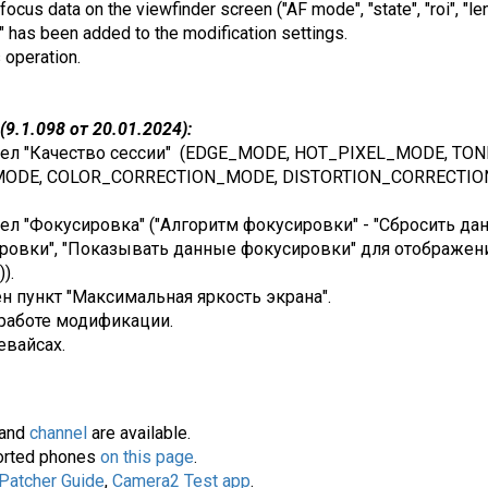
ocus data on the viewfinder screen ("AF mode", "state", "roi", "len
 has been added to the modification settings.
s operation.
9.1.098 от 20.01.2024):
аздел "Качество сессии" (EDGE_MODE, HOT_PIXEL_MODE, 
ODE, COLOR_CORRECTION_MODE, DISTORTION_CORRECTIO
ел "Фокусировка" ("Алгоритм фокусировки" - "Сбросить да
ировки", "Показывать данные фокусировки" для отображен
).
н пункт "Максимальная яркость экрана".
работе модификации.
евайсах.
and
channel
are available.
pported phones
on this page
.
 Patcher Guide
,
Camera2 Test app
.