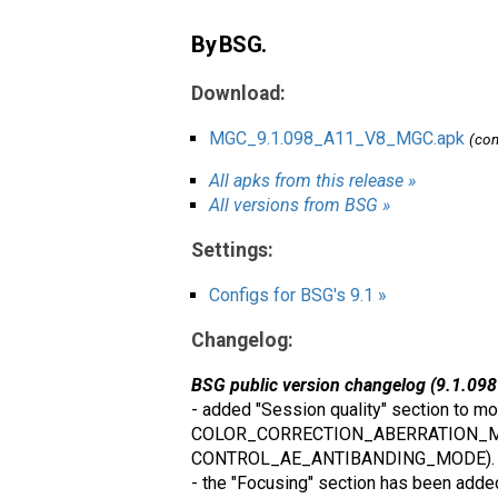
By BSG.
Download:
MGC_9.1.098_A11_V8_MGC.apk
(co
All apks from this release »
All versions from BSG »
Settings:
Configs for BSG's 9.1 »
Changelog:
BSG public version changelog (9.1.098
- added "Session quality" section
COLOR_CORRECTION_ABERRATION_M
CONTROL_AE_ANTIBANDING_MODE).
- the "Focusing" section has been added