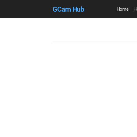
GCam Hub
Home
H