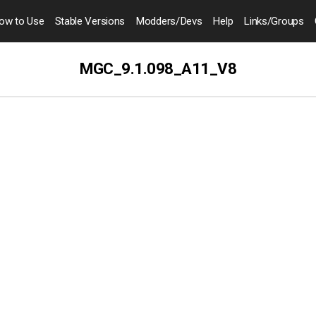
ow to
Use
Stable Versions
Modders
/Devs
Help
Links
/Groups
MGC_9.1.098_A11_V8