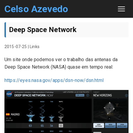
Celso Azevedo
About
Deep Space Network
Contact
2015-07-25
|
Links
Sitemap
Um site onde podemos ver o trabalho das antenas da
Deep Space Network (NASA) quase em tempo real:
https://eyes.nasa.gov/apps/dsn-now/dsn.html